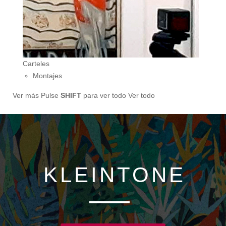
Carteles
Montajes
Ver más
Pulse
SHIFT
para ver todo
Ver todo
KLEINTONE